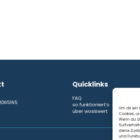
kt
Quicklinks
FAQ
2065165
so funktioniert’s
e
Um dir ein 
über wosiswert
Cookies, u
Wenn du di
Surfverhalt
deine Zust
und Funkti