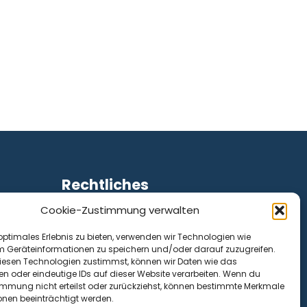
Rechtliches
Cookie-Zustimmung verwalten
Impressum
Datenschutz
optimales Erlebnis zu bieten, verwenden wir Technologien wie
Cookie-Richtlinie (EU)
m Geräteinformationen zu speichern und/oder darauf zuzugreifen.
esen Technologien zustimmst, können wir Daten wie das
en oder eindeutige IDs auf dieser Website verarbeiten. Wenn du
immung nicht erteilst oder zurückziehst, können bestimmte Merkmale
onen beeinträchtigt werden.