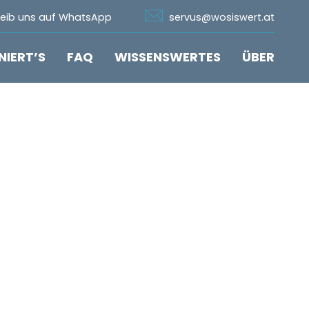
n Whatsapp
Icon Email
reib uns auf WhatsApp
servus@wosiswert.at
NIERT’S
FAQ
WISSENSWERTES
ÜBER