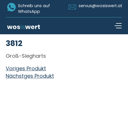
Icon Whatsapp
Icon Email
Schreib uns auf
servus@wosiswert.at
WhatsApp
Zum Inhalt springen
3812
open n
Groß-Siegharts
Beitragsnavigation
Voriges Produkt
Nächstges Produkt