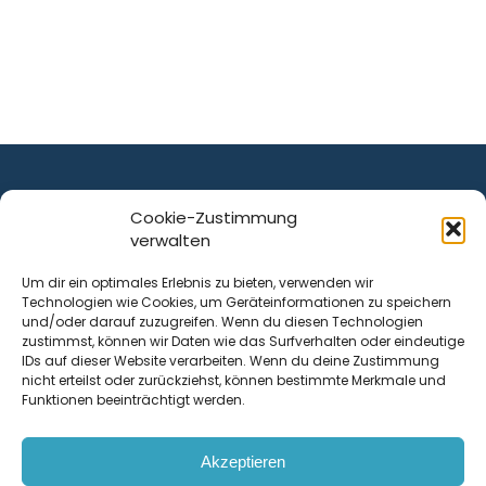
Cookie-Zustimmung
verwalten
ist ein Service von
Um dir ein optimales Erlebnis zu bieten, verwenden wir
Technologien wie Cookies, um Geräteinformationen zu speichern
Krenn Real GmbH
und/oder darauf zuzugreifen. Wenn du diesen Technologien
Tischlerstraße 12
zustimmst, können wir Daten wie das Surfverhalten oder eindeutige
4050
Traun
| Österreich
IDs auf dieser Website verarbeiten. Wenn du deine Zustimmung
nicht erteilst oder zurückziehst, können bestimmte Merkmale und
Funktionen beeinträchtigt werden.
Kontakt
Akzeptieren