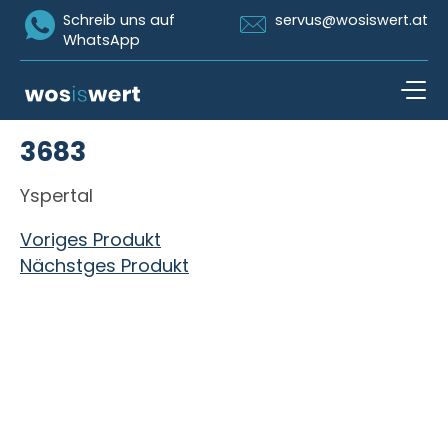
Icon Whatsapp
Icon Email
Schreib uns auf
servus@wosiswert.at
WhatsApp
Zum Inhalt springen
3683
open n
Yspertal
Beitragsnavigation
Voriges Produkt
Nächstges Produkt