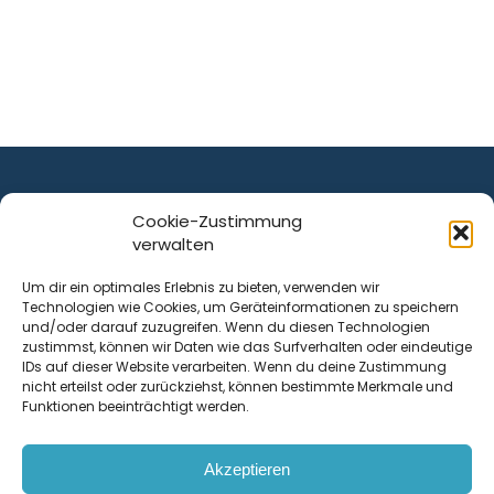
Cookie-Zustimmung
verwalten
ist ein Service von
Um dir ein optimales Erlebnis zu bieten, verwenden wir
Technologien wie Cookies, um Geräteinformationen zu speichern
Krenn Real GmbH
und/oder darauf zuzugreifen. Wenn du diesen Technologien
Tischlerstraße 12
zustimmst, können wir Daten wie das Surfverhalten oder eindeutige
4050
Traun
| Österreich
IDs auf dieser Website verarbeiten. Wenn du deine Zustimmung
nicht erteilst oder zurückziehst, können bestimmte Merkmale und
Funktionen beeinträchtigt werden.
Kontakt
Akzeptieren