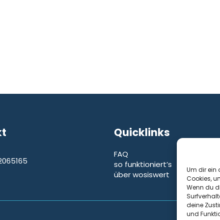
kt
Quicklinks
FAQ
2065165
so funktioniert’s
e
Um dir ein 
über wosiswert
Cookies, u
Wenn du di
Surfverhalt
deine Zust
und Funkti