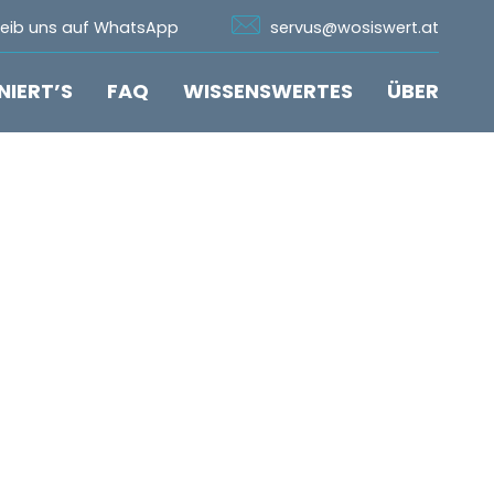
n Whatsapp
Icon Email
reib uns auf WhatsApp
servus@wosiswert.at
NIERT’S
FAQ
WISSENSWERTES
ÜBER