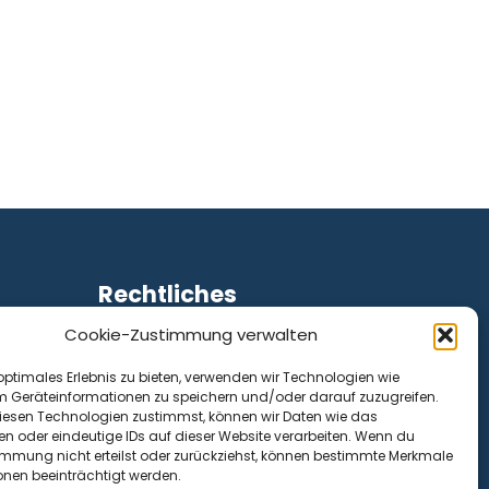
Rechtliches
Cookie-Zustimmung verwalten
Impressum
Datenschutz
optimales Erlebnis zu bieten, verwenden wir Technologien wie
Cookie-Richtlinie (EU)
m Geräteinformationen zu speichern und/oder darauf zuzugreifen.
esen Technologien zustimmst, können wir Daten wie das
en oder eindeutige IDs auf dieser Website verarbeiten. Wenn du
immung nicht erteilst oder zurückziehst, können bestimmte Merkmale
onen beeinträchtigt werden.