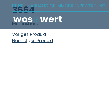
Zum Inhalt springen
DEINE UNABHÄNGIGE IMMOBILIENBEWERTUNG
3664
Martinsberg
Beitragsnavigation
Voriges Produkt
Nächstges Produkt