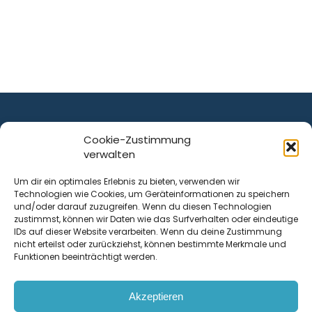
Cookie-Zustimmung
verwalten
ist ein Service von
Um dir ein optimales Erlebnis zu bieten, verwenden wir
Technologien wie Cookies, um Geräteinformationen zu speichern
Krenn Real GmbH
und/oder darauf zuzugreifen. Wenn du diesen Technologien
Tischlerstraße 12
zustimmst, können wir Daten wie das Surfverhalten oder eindeutige
4050
Traun
| Österreich
IDs auf dieser Website verarbeiten. Wenn du deine Zustimmung
nicht erteilst oder zurückziehst, können bestimmte Merkmale und
Funktionen beeinträchtigt werden.
Kontakt
Akzeptieren