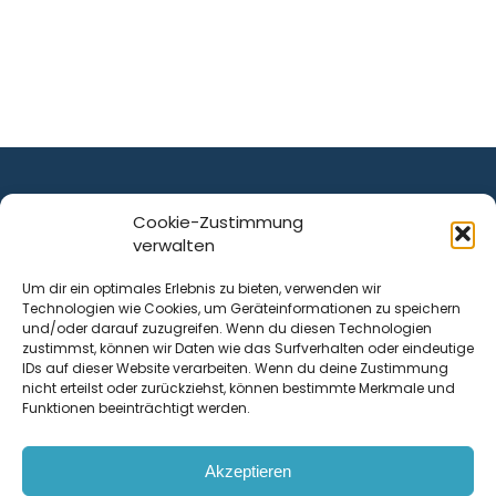
Cookie-Zustimmung
verwalten
ist ein Service von
Um dir ein optimales Erlebnis zu bieten, verwenden wir
Technologien wie Cookies, um Geräteinformationen zu speichern
Krenn Real GmbH
und/oder darauf zuzugreifen. Wenn du diesen Technologien
Tischlerstraße 12
zustimmst, können wir Daten wie das Surfverhalten oder eindeutige
4050
Traun
| Österreich
IDs auf dieser Website verarbeiten. Wenn du deine Zustimmung
nicht erteilst oder zurückziehst, können bestimmte Merkmale und
Funktionen beeinträchtigt werden.
Kontakt
Akzeptieren