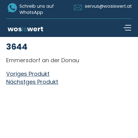
Icon Whatsapp
Icon Email
Schreib uns auf
servus@wosiswert.at
WhatsApp
Zum Inhalt springen
3644
open n
Emmersdorf an der Donau
Beitragsnavigation
Voriges Produkt
Nächstges Produkt