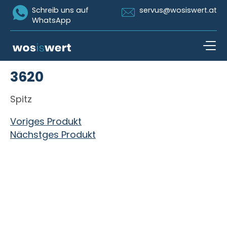
Icon Whatsapp
Icon Email
Schreib uns auf
servus@wosiswert.at
WhatsApp
Zum Inhalt springen
3620
open n
Spitz
Beitragsnavigation
Voriges Produkt
Nächstges Produkt