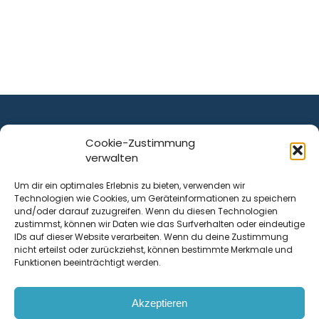
Cookie-Zustimmung
verwalten
ist ein Service von
Um dir ein optimales Erlebnis zu bieten, verwenden wir
Technologien wie Cookies, um Geräteinformationen zu speichern
Krenn Real GmbH
und/oder darauf zuzugreifen. Wenn du diesen Technologien
Tischlerstraße 12
zustimmst, können wir Daten wie das Surfverhalten oder eindeutige
4050
Traun
| Österreich
IDs auf dieser Website verarbeiten. Wenn du deine Zustimmung
nicht erteilst oder zurückziehst, können bestimmte Merkmale und
Funktionen beeinträchtigt werden.
Kontakt
Akzeptieren