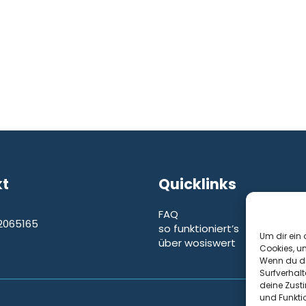
kt
Quicklinks
FAQ
2065165
so funktioniert’s
e
Um dir ein 
über wosiswert
Cookies, u
Wenn du di
Surfverhalt
deine Zust
und Funkti