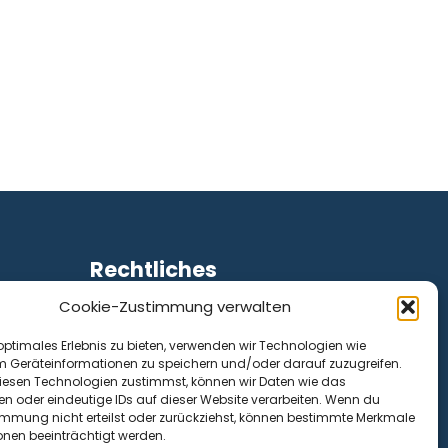
Rechtliches
Cookie-Zustimmung verwalten
Impressum
Datenschutz
optimales Erlebnis zu bieten, verwenden wir Technologien wie
Cookie-Richtlinie (EU)
m Geräteinformationen zu speichern und/oder darauf zuzugreifen.
esen Technologien zustimmst, können wir Daten wie das
en oder eindeutige IDs auf dieser Website verarbeiten. Wenn du
immung nicht erteilst oder zurückziehst, können bestimmte Merkmale
onen beeinträchtigt werden.