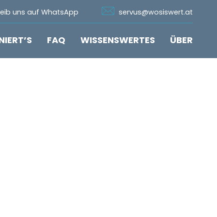
n Whatsapp
Icon Email
reib uns auf WhatsApp
servus@wosiswert.at
NIERT’S
FAQ
WISSENSWERTES
ÜBER