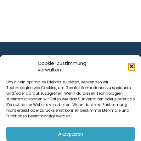
Cookie-Zustimmung
verwalten
ist ein Service von
Um dir ein optimales Erlebnis zu bieten, verwenden wir
Technologien wie Cookies, um Geräteinformationen zu speichern
Krenn Real GmbH
und/oder darauf zuzugreifen. Wenn du diesen Technologien
Tischlerstraße 12
zustimmst, können wir Daten wie das Surfverhalten oder eindeutige
4050
Traun
| Österreich
IDs auf dieser Website verarbeiten. Wenn du deine Zustimmung
nicht erteilst oder zurückziehst, können bestimmte Merkmale und
Funktionen beeinträchtigt werden.
Kontakt
Akzeptieren