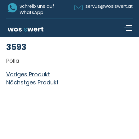
Icon Whatsapp
Icon Email
Schreib uns auf
servus@wosiswert.at
WhatsApp
Zum Inhalt springen
3593
open n
Pölla
Beitragsnavigation
Voriges Produkt
Nächstges Produkt