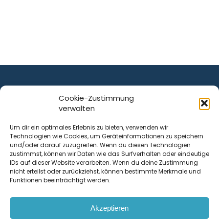
Cookie-Zustimmung
verwalten
ist ein Service von
Um dir ein optimales Erlebnis zu bieten, verwenden wir
Technologien wie Cookies, um Geräteinformationen zu speichern
Krenn Real GmbH
und/oder darauf zuzugreifen. Wenn du diesen Technologien
Tischlerstraße 12
zustimmst, können wir Daten wie das Surfverhalten oder eindeutige
4050
Traun
| Österreich
IDs auf dieser Website verarbeiten. Wenn du deine Zustimmung
nicht erteilst oder zurückziehst, können bestimmte Merkmale und
Funktionen beeinträchtigt werden.
Kontakt
Akzeptieren