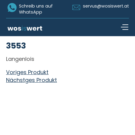
Icon Whatsapp
Icon Email
Schreib uns auf
servus@wosiswert.at
WhatsApp
Zum Inhalt springen
3553
open n
Langenlois
Beitragsnavigation
Voriges Produkt
Nächstges Produkt