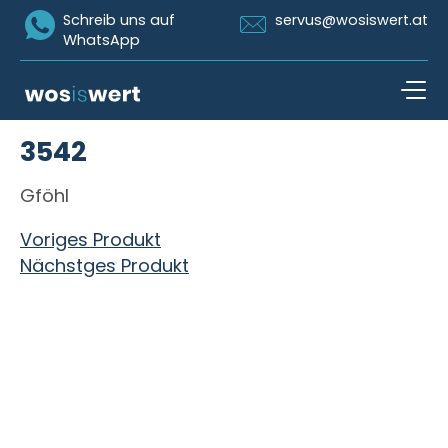
Icon Whatsapp
Icon Email
Schreib uns auf
servus@wosiswert.at
WhatsApp
Zum Inhalt springen
3542
open n
Gföhl
Beitragsnavigation
Voriges Produkt
Nächstges Produkt