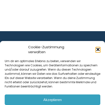
Cookie-Zustimmung
verwalten
ist ein Service von
Um dir ein optimales Erlebnis zu bieten, verwenden wir
Technologien wie Cookies, um Geräteinformationen zu speichern
Krenn Real GmbH
und/oder darauf zuzugreifen. Wenn du diesen Technologien
Tischlerstraße 12
zustimmst, können wir Daten wie das Surfverhalten oder eindeutige
4050
Traun
| Österreich
IDs auf dieser Website verarbeiten. Wenn du deine Zustimmung
nicht erteilst oder zurückziehst, können bestimmte Merkmale und
Funktionen beeinträchtigt werden.
Kontakt
Akzeptieren