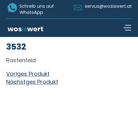
Icon Whatsapp
Icon Email
Schreib uns auf
servus@wosiswert.at
WhatsApp
Zum Inhalt springen
3532
open n
Rastenfeld
Beitragsnavigation
Voriges Produkt
Nächstges Produkt