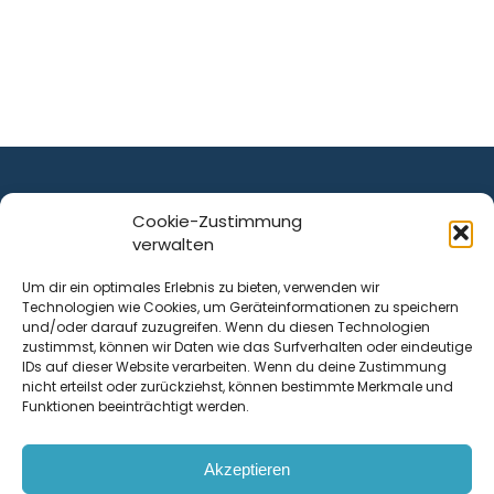
Cookie-Zustimmung
verwalten
ist ein Service von
Um dir ein optimales Erlebnis zu bieten, verwenden wir
Technologien wie Cookies, um Geräteinformationen zu speichern
Krenn Real GmbH
und/oder darauf zuzugreifen. Wenn du diesen Technologien
Tischlerstraße 12
zustimmst, können wir Daten wie das Surfverhalten oder eindeutige
4050
Traun
| Österreich
IDs auf dieser Website verarbeiten. Wenn du deine Zustimmung
nicht erteilst oder zurückziehst, können bestimmte Merkmale und
Funktionen beeinträchtigt werden.
Kontakt
Akzeptieren