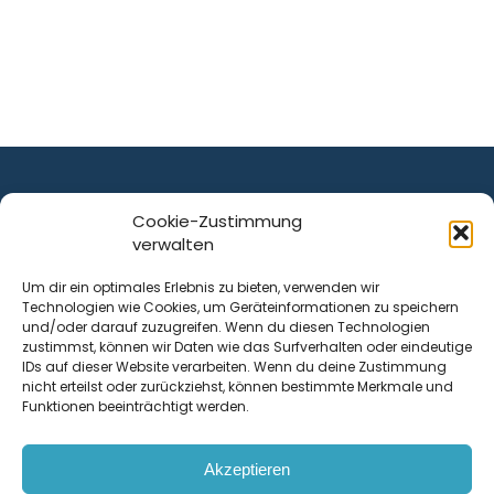
Cookie-Zustimmung
verwalten
ist ein Service von
Um dir ein optimales Erlebnis zu bieten, verwenden wir
Technologien wie Cookies, um Geräteinformationen zu speichern
Krenn Real GmbH
und/oder darauf zuzugreifen. Wenn du diesen Technologien
Tischlerstraße 12
zustimmst, können wir Daten wie das Surfverhalten oder eindeutige
4050
Traun
| Österreich
IDs auf dieser Website verarbeiten. Wenn du deine Zustimmung
nicht erteilst oder zurückziehst, können bestimmte Merkmale und
Funktionen beeinträchtigt werden.
Kontakt
Akzeptieren