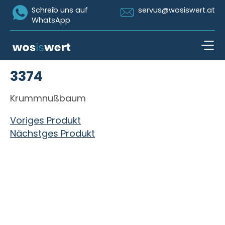
Icon Whatsapp
Icon Email
Schreib uns auf
servus@wosiswert.at
WhatsApp
Zum Inhalt springen
3374
open n
Krummnußbaum
Beitragsnavigation
Voriges Produkt
Nächstges Produkt