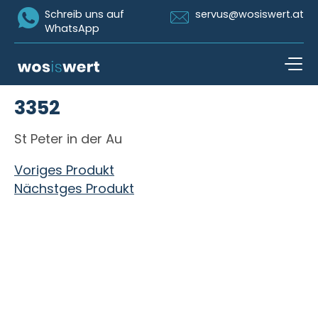
Icon Whatsapp
Icon Email
Schreib uns auf
servus@wosiswert.at
WhatsApp
Zum Inhalt springen
3352
open n
St Peter in der Au
Beitragsnavigation
Voriges Produkt
Nächstges Produkt