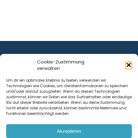
Cookie-Zustimmung
verwalten
ist ein Service von
Um dir ein optimales Erlebnis zu bieten, verwenden wir
Technologien wie Cookies, um Geräteinformationen zu speichern
Krenn Real GmbH
und/oder darauf zuzugreifen. Wenn du diesen Technologien
Tischlerstraße 12
zustimmst, können wir Daten wie das Surfverhalten oder eindeutige
4050
Traun
| Österreich
IDs auf dieser Website verarbeiten. Wenn du deine Zustimmung
nicht erteilst oder zurückziehst, können bestimmte Merkmale und
Funktionen beeinträchtigt werden.
Kontakt
Akzeptieren