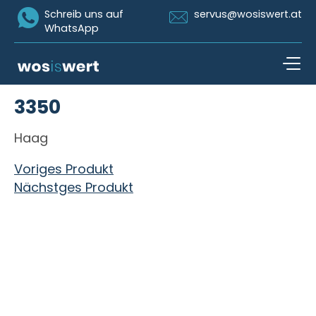
Icon Whatsapp
Icon Email
Schreib uns auf
servus@wosiswert.at
WhatsApp
Zum Inhalt springen
3350
open n
Haag
Beitragsnavigation
Voriges Produkt
Nächstges Produkt