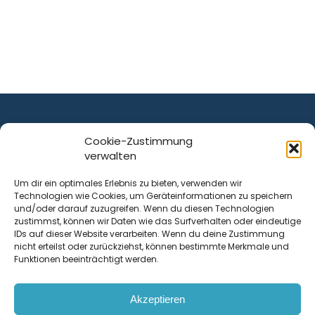
Cookie-Zustimmung
verwalten
ist ein Service von
Um dir ein optimales Erlebnis zu bieten, verwenden wir
Technologien wie Cookies, um Geräteinformationen zu speichern
Krenn Real GmbH
und/oder darauf zuzugreifen. Wenn du diesen Technologien
Tischlerstraße 12
zustimmst, können wir Daten wie das Surfverhalten oder eindeutige
4050
Traun
| Österreich
IDs auf dieser Website verarbeiten. Wenn du deine Zustimmung
nicht erteilst oder zurückziehst, können bestimmte Merkmale und
Funktionen beeinträchtigt werden.
Kontakt
Akzeptieren