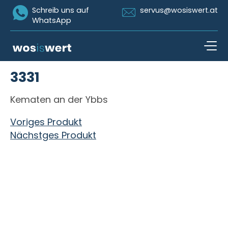
Icon Whatsapp
Icon Email
Schreib uns auf
servus@wosiswert.at
WhatsApp
Zum Inhalt springen
3331
open n
Kematen an der Ybbs
Beitragsnavigation
Voriges Produkt
Nächstges Produkt