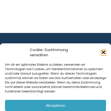
Cookie-Zustimmung
verwalten
ist ein Service von
Um dir ein optimales Erlebnis zu bieten, verwenden wir
Technologien wie Cookies, um Geräteinformationen zu speichern
Krenn Real GmbH
und/oder darauf zuzugreifen. Wenn du diesen Technologien
Tischlerstraße 12
zustimmst, können wir Daten wie das Surfverhalten oder eindeutige
4050
Traun
| Österreich
IDs auf dieser Website verarbeiten. Wenn du deine Zustimmung
nicht erteilst oder zurückziehst, können bestimmte Merkmale und
Funktionen beeinträchtigt werden.
Kontakt
Akzeptieren