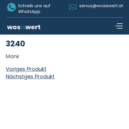
Icon Whatsapp
Icon Email
Schreib uns auf
servus@wosiswert.at
WhatsApp
Zum Inhalt springen
3240
open n
Mank
Beitragsnavigation
Voriges Produkt
Nächstges Produkt