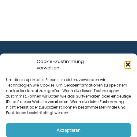
Cookie-Zustimmung
verwalten
ist ein Service von
Um dir ein optimales Erlebnis zu bieten, verwenden wir
Technologien wie Cookies, um Geräteinformationen zu speichern
Krenn Real GmbH
und/oder darauf zuzugreifen. Wenn du diesen Technologien
Tischlerstraße 12
zustimmst, können wir Daten wie das Surfverhalten oder eindeutige
4050
Traun
| Österreich
IDs auf dieser Website verarbeiten. Wenn du deine Zustimmung
nicht erteilst oder zurückziehst, können bestimmte Merkmale und
Funktionen beeinträchtigt werden.
Kontakt
Akzeptieren