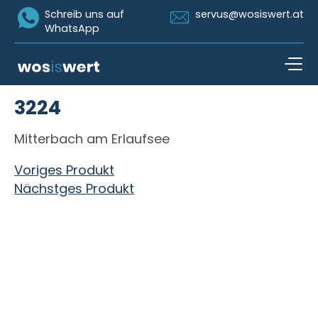
Icon Whatsapp
Icon Email
Schreib uns auf
servus@wosiswert.at
WhatsApp
Zum Inhalt springen
3224
open n
Mitterbach am Erlaufsee
Beitragsnavigation
Voriges Produkt
Nächstges Produkt