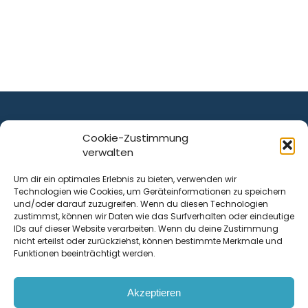
Cookie-Zustimmung
verwalten
ist ein Service von
Um dir ein optimales Erlebnis zu bieten, verwenden wir
Technologien wie Cookies, um Geräteinformationen zu speichern
Krenn Real GmbH
und/oder darauf zuzugreifen. Wenn du diesen Technologien
Tischlerstraße 12
zustimmst, können wir Daten wie das Surfverhalten oder eindeutige
4050
Traun
| Österreich
IDs auf dieser Website verarbeiten. Wenn du deine Zustimmung
nicht erteilst oder zurückziehst, können bestimmte Merkmale und
Funktionen beeinträchtigt werden.
Kontakt
Akzeptieren