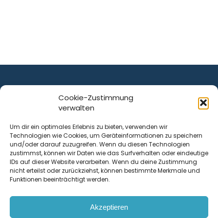
Cookie-Zustimmung
verwalten
ist ein Service von
Um dir ein optimales Erlebnis zu bieten, verwenden wir
Technologien wie Cookies, um Geräteinformationen zu speichern
Krenn Real GmbH
und/oder darauf zuzugreifen. Wenn du diesen Technologien
Tischlerstraße 12
zustimmst, können wir Daten wie das Surfverhalten oder eindeutige
4050
Traun
| Österreich
IDs auf dieser Website verarbeiten. Wenn du deine Zustimmung
nicht erteilst oder zurückziehst, können bestimmte Merkmale und
Funktionen beeinträchtigt werden.
Kontakt
Akzeptieren