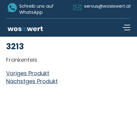
Icon Whatsapp
Icon Email
Schreib uns auf
servus@wosiswert.at
WhatsApp
Zum Inhalt springen
3213
open n
Frankenfels
Beitragsnavigation
Voriges Produkt
Nächstges Produkt