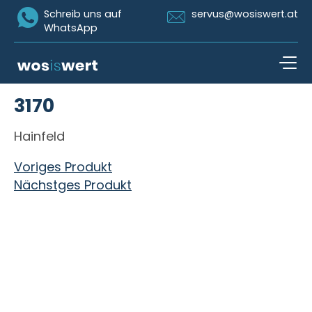
Icon Whatsapp
Icon Email
Schreib uns auf
servus@wosiswert.at
WhatsApp
Zum Inhalt springen
3170
open n
Hainfeld
Beitragsnavigation
Voriges Produkt
Nächstges Produkt