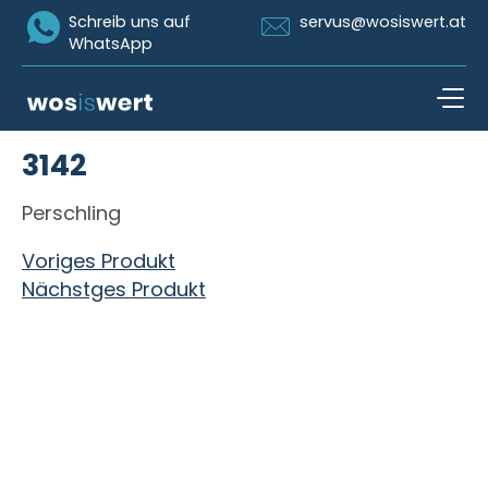
Icon Whatsapp
Icon Email
Schreib uns auf
servus@wosiswert.at
WhatsApp
Zum Inhalt springen
3142
open n
Perschling
Beitragsnavigation
Voriges Produkt
Nächstges Produkt