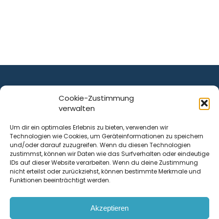
Cookie-Zustimmung
verwalten
ist ein Service von
Um dir ein optimales Erlebnis zu bieten, verwenden wir
Technologien wie Cookies, um Geräteinformationen zu speichern
Krenn Real GmbH
und/oder darauf zuzugreifen. Wenn du diesen Technologien
Tischlerstraße 12
zustimmst, können wir Daten wie das Surfverhalten oder eindeutige
4050
Traun
| Österreich
IDs auf dieser Website verarbeiten. Wenn du deine Zustimmung
nicht erteilst oder zurückziehst, können bestimmte Merkmale und
Funktionen beeinträchtigt werden.
Kontakt
Akzeptieren