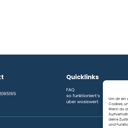
kt
Quicklinks
FAQ
2065165
so funktioniert’s
e
Um dir ein 
über wosiswert
Cookies, u
Wenn du di
Surfverhalt
deine Zust
und Funkti