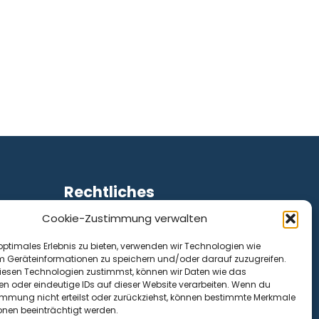
Rechtliches
Cookie-Zustimmung verwalten
Impressum
Datenschutz
optimales Erlebnis zu bieten, verwenden wir Technologien wie
Cookie-Richtlinie (EU)
m Geräteinformationen zu speichern und/oder darauf zuzugreifen.
esen Technologien zustimmst, können wir Daten wie das
en oder eindeutige IDs auf dieser Website verarbeiten. Wenn du
immung nicht erteilst oder zurückziehst, können bestimmte Merkmale
onen beeinträchtigt werden.