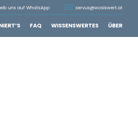
n Whatsapp
Icon Email
reib uns auf WhatsApp
servus@wosiswert.at
NIERT’S
FAQ
WISSENSWERTES
ÜBER