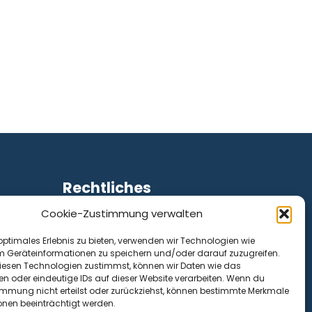
Rechtliches
Cookie-Zustimmung verwalten
Impressum
Datenschutz
optimales Erlebnis zu bieten, verwenden wir Technologien wie
Cookie-Richtlinie (EU)
m Geräteinformationen zu speichern und/oder darauf zuzugreifen.
esen Technologien zustimmst, können wir Daten wie das
en oder eindeutige IDs auf dieser Website verarbeiten. Wenn du
immung nicht erteilst oder zurückziehst, können bestimmte Merkmale
onen beeinträchtigt werden.