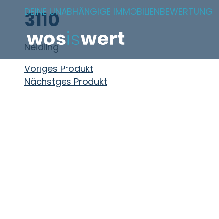
Zum Inhalt springen
DEINE UNABHÄNGIGE IMMOBILIENBEWERTUNG
3110
Neidling
Beitragsnavigation
Voriges Produkt
Nächstges Produkt