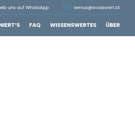
n Whatsapp
Icon Email
reib uns auf WhatsApp
servus@wosiswert.at
NIERT’S
FAQ
WISSENSWERTES
ÜBER