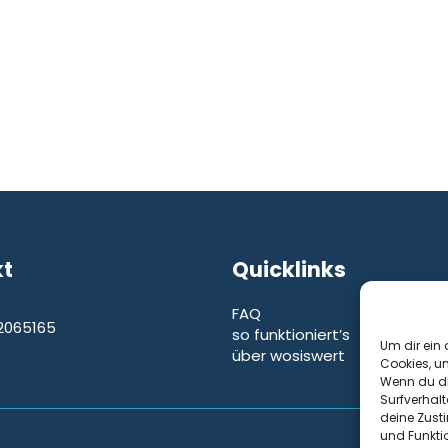
kt
Quicklinks
FAQ
2065165
so funktioniert’s
e
Um dir ein 
über wosiswert
Cookies, u
Wenn du di
Surfverhalt
deine Zust
und Funkti