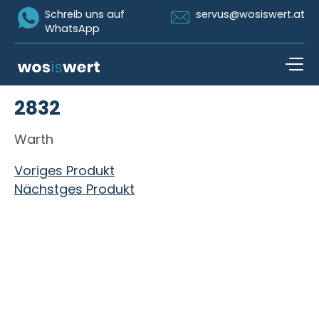
Icon Whatsapp
Icon Email
Schreib uns auf
servus@wosiswert.at
WhatsApp
Zum Inhalt springen
2832
open n
Warth
Beitragsnavigation
Voriges Produkt
Nächstges Produkt