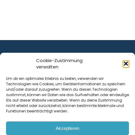
Cookie-Zustimmung
verwalten
ist ein Service von
Um dir ein optimales Erlebnis zu bieten, verwenden wir
Technologien wie Cookies, um Geräteinformationen zu speichern
Krenn Real GmbH
und/oder darauf zuzugreifen. Wenn du diesen Technologien
Tischlerstraße 12
zustimmst, können wir Daten wie das Surfverhalten oder eindeutige
4050
Traun
| Österreich
IDs auf dieser Website verarbeiten. Wenn du deine Zustimmung
nicht erteilst oder zurückziehst, können bestimmte Merkmale und
Funktionen beeinträchtigt werden.
Kontakt
Akzeptieren