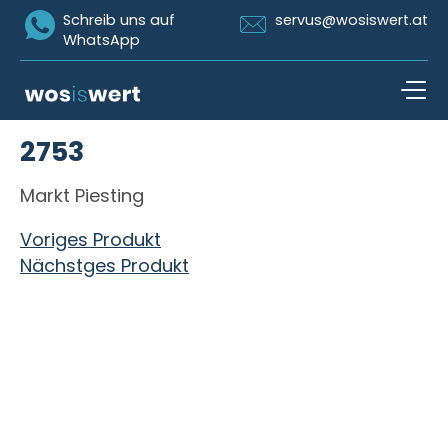
Icon Whatsapp
Icon Email
Schreib uns auf
servus@wosiswert.at
WhatsApp
Zum Inhalt springen
2753
open n
Markt Piesting
Beitragsnavigation
Voriges Produkt
Nächstges Produkt