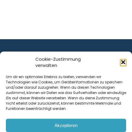
Cookie-Zustimmung
verwalten
ist ein Service von
Um dir ein optimales Erlebnis zu bieten, verwenden wir
Technologien wie Cookies, um Geräteinformationen zu speichern
Krenn Real GmbH
und/oder darauf zuzugreifen. Wenn du diesen Technologien
Tischlerstraße 12
zustimmst, können wir Daten wie das Surfverhalten oder eindeutige
4050
Traun
| Österreich
IDs auf dieser Website verarbeiten. Wenn du deine Zustimmung
nicht erteilst oder zurückziehst, können bestimmte Merkmale und
Funktionen beeinträchtigt werden.
Kontakt
Akzeptieren