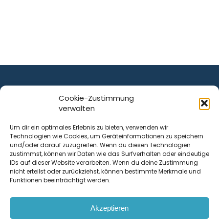
Cookie-Zustimmung
verwalten
ist ein Service von
Um dir ein optimales Erlebnis zu bieten, verwenden wir
Technologien wie Cookies, um Geräteinformationen zu speichern
Krenn Real GmbH
und/oder darauf zuzugreifen. Wenn du diesen Technologien
Tischlerstraße 12
zustimmst, können wir Daten wie das Surfverhalten oder eindeutige
4050
Traun
| Österreich
IDs auf dieser Website verarbeiten. Wenn du deine Zustimmung
nicht erteilst oder zurückziehst, können bestimmte Merkmale und
Funktionen beeinträchtigt werden.
Kontakt
Akzeptieren