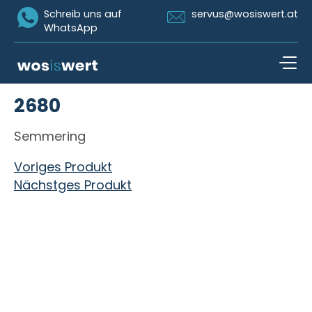
Icon Whatsapp
Icon Email
Schreib uns auf
servus@wosiswert.at
WhatsApp
Zum Inhalt springen
2680
open n
Semmering
Beitragsnavigation
Voriges Produkt
Nächstges Produkt