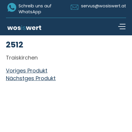
Icon Whatsapp
Icon Email
Schreib uns auf
servus@wosiswert.at
WhatsApp
Zum Inhalt springen
2512
open n
Traiskirchen
Beitragsnavigation
Voriges Produkt
Nächstges Produkt