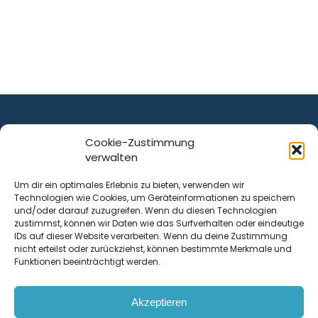
Cookie-Zustimmung
verwalten
ist ein Service von
Um dir ein optimales Erlebnis zu bieten, verwenden wir
Technologien wie Cookies, um Geräteinformationen zu speichern
Krenn Real GmbH
und/oder darauf zuzugreifen. Wenn du diesen Technologien
Tischlerstraße 12
zustimmst, können wir Daten wie das Surfverhalten oder eindeutige
4050
Traun
| Österreich
IDs auf dieser Website verarbeiten. Wenn du deine Zustimmung
nicht erteilst oder zurückziehst, können bestimmte Merkmale und
Funktionen beeinträchtigt werden.
Kontakt
Akzeptieren