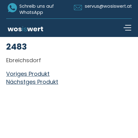
Icon Whatsapp
Icon Email
Schreib uns auf
servus@wosiswert.at
WhatsApp
Zum Inhalt springen
2483
open n
Ebreichsdorf
Beitragsnavigation
Voriges Produkt
Nächstges Produkt