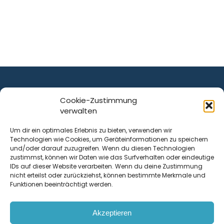
Cookie-Zustimmung
verwalten
ist ein Service von
Um dir ein optimales Erlebnis zu bieten, verwenden wir
Technologien wie Cookies, um Geräteinformationen zu speichern
Krenn Real GmbH
und/oder darauf zuzugreifen. Wenn du diesen Technologien
Tischlerstraße 12
zustimmst, können wir Daten wie das Surfverhalten oder eindeutige
4050
Traun
| Österreich
IDs auf dieser Website verarbeiten. Wenn du deine Zustimmung
nicht erteilst oder zurückziehst, können bestimmte Merkmale und
Funktionen beeinträchtigt werden.
Kontakt
Akzeptieren