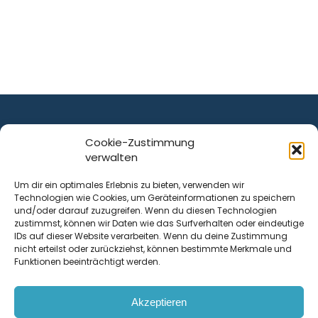
Cookie-Zustimmung
verwalten
ist ein Service von
Um dir ein optimales Erlebnis zu bieten, verwenden wir
Technologien wie Cookies, um Geräteinformationen zu speichern
Krenn Real GmbH
und/oder darauf zuzugreifen. Wenn du diesen Technologien
Tischlerstraße 12
zustimmst, können wir Daten wie das Surfverhalten oder eindeutige
4050
Traun
| Österreich
IDs auf dieser Website verarbeiten. Wenn du deine Zustimmung
nicht erteilst oder zurückziehst, können bestimmte Merkmale und
Funktionen beeinträchtigt werden.
Kontakt
Akzeptieren