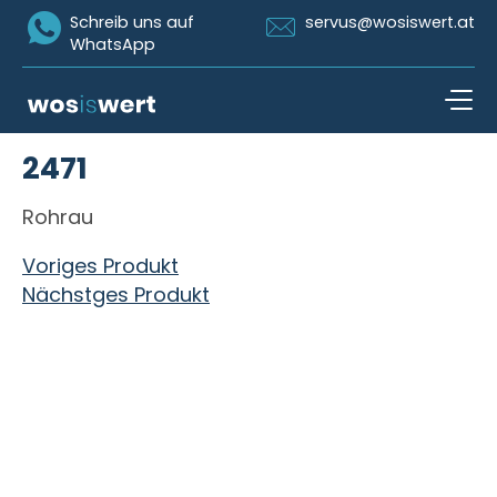
Icon Whatsapp
Icon Email
Schreib uns auf
servus@wosiswert.at
WhatsApp
Zum Inhalt springen
2471
open n
Rohrau
Beitragsnavigation
Voriges Produkt
Nächstges Produkt