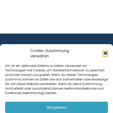
Cookie-Zustimmung
verwalten
ist ein Service von
Um dir ein optimales Erlebnis zu bieten, verwenden wir
Technologien wie Cookies, um Geräteinformationen zu speichern
Krenn Real GmbH
und/oder darauf zuzugreifen. Wenn du diesen Technologien
Tischlerstraße 12
zustimmst, können wir Daten wie das Surfverhalten oder eindeutige
4050
Traun
| Österreich
IDs auf dieser Website verarbeiten. Wenn du deine Zustimmung
nicht erteilst oder zurückziehst, können bestimmte Merkmale und
Funktionen beeinträchtigt werden.
Kontakt
Akzeptieren