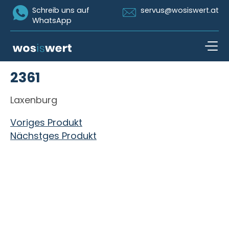
Icon Whatsapp
Icon Email
Schreib uns auf
servus@wosiswert.at
WhatsApp
Zum Inhalt springen
2361
open n
Laxenburg
Beitragsnavigation
Voriges Produkt
Nächstges Produkt