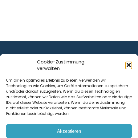
Cookie-Zustimmung
verwalten
ist ein Service von
Um dir ein optimales Erlebnis zu bieten, verwenden wir
Technologien wie Cookies, um Geräteinformationen zu speichern
Krenn Real GmbH
und/oder darauf zuzugreifen. Wenn du diesen Technologien
Tischlerstraße 12
zustimmst, können wir Daten wie das Surfverhalten oder eindeutige
4050
Traun
| Österreich
IDs auf dieser Website verarbeiten. Wenn du deine Zustimmung
nicht erteilst oder zurückziehst, können bestimmte Merkmale und
Funktionen beeinträchtigt werden.
Kontakt
Akzeptieren