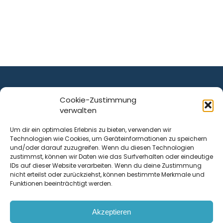
Cookie-Zustimmung
verwalten
ist ein Service von
Um dir ein optimales Erlebnis zu bieten, verwenden wir
Technologien wie Cookies, um Geräteinformationen zu speichern
Krenn Real GmbH
und/oder darauf zuzugreifen. Wenn du diesen Technologien
Tischlerstraße 12
zustimmst, können wir Daten wie das Surfverhalten oder eindeutige
4050
Traun
| Österreich
IDs auf dieser Website verarbeiten. Wenn du deine Zustimmung
nicht erteilst oder zurückziehst, können bestimmte Merkmale und
Funktionen beeinträchtigt werden.
Kontakt
Akzeptieren