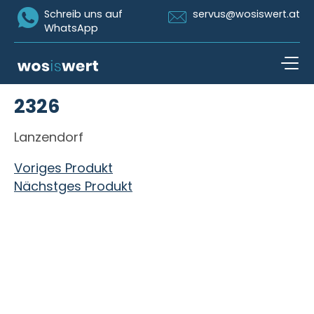
Icon Whatsapp
Icon Email
Schreib uns auf
servus@wosiswert.at
WhatsApp
Zum Inhalt springen
2326
open n
Lanzendorf
Beitragsnavigation
Voriges Produkt
Nächstges Produkt