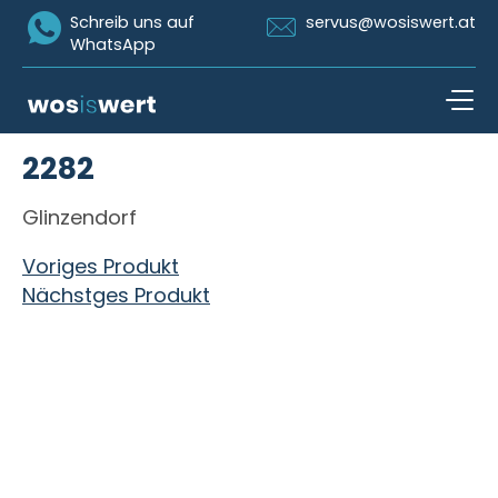
Icon Whatsapp
Icon Email
Schreib uns auf
servus@wosiswert.at
WhatsApp
Zum Inhalt springen
2282
open n
Glinzendorf
Beitragsnavigation
Voriges Produkt
Nächstges Produkt