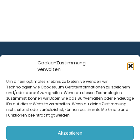
Cookie-Zustimmung
verwalten
ist ein Service von
Um dir ein optimales Erlebnis zu bieten, verwenden wir
Technologien wie Cookies, um Geräteinformationen zu speichern
Krenn Real GmbH
und/oder darauf zuzugreifen. Wenn du diesen Technologien
Tischlerstraße 12
zustimmst, können wir Daten wie das Surfverhalten oder eindeutige
4050
Traun
| Österreich
IDs auf dieser Website verarbeiten. Wenn du deine Zustimmung
nicht erteilst oder zurückziehst, können bestimmte Merkmale und
Funktionen beeinträchtigt werden.
Kontakt
Akzeptieren