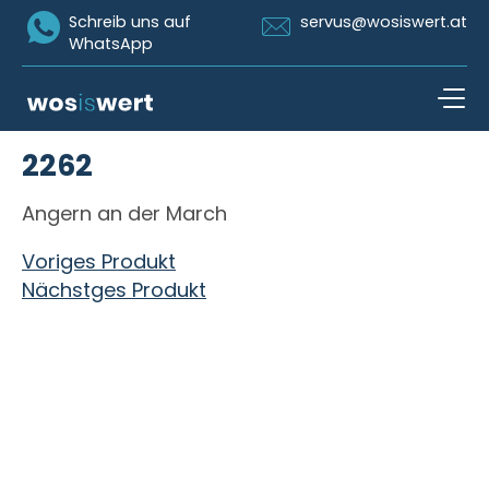
Icon Whatsapp
Icon Email
Schreib uns auf
servus@wosiswert.at
WhatsApp
Zum Inhalt springen
2262
open n
Angern an der March
Beitragsnavigation
Voriges Produkt
Nächstges Produkt