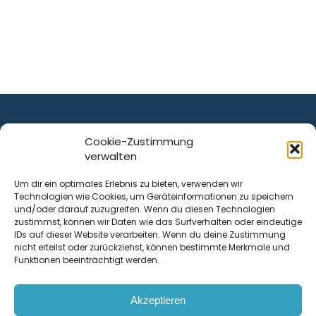
Cookie-Zustimmung
verwalten
ist ein Service von
Um dir ein optimales Erlebnis zu bieten, verwenden wir
Technologien wie Cookies, um Geräteinformationen zu speichern
Krenn Real GmbH
und/oder darauf zuzugreifen. Wenn du diesen Technologien
Tischlerstraße 12
zustimmst, können wir Daten wie das Surfverhalten oder eindeutige
4050
Traun
| Österreich
IDs auf dieser Website verarbeiten. Wenn du deine Zustimmung
nicht erteilst oder zurückziehst, können bestimmte Merkmale und
Funktionen beeinträchtigt werden.
Kontakt
Akzeptieren