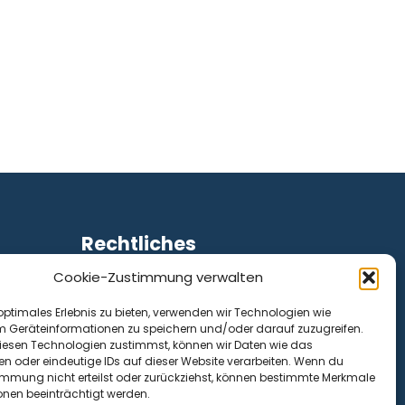
Rechtliches
Cookie-Zustimmung verwalten
Impressum
Datenschutz
optimales Erlebnis zu bieten, verwenden wir Technologien wie
Cookie-Richtlinie (EU)
m Geräteinformationen zu speichern und/oder darauf zuzugreifen.
esen Technologien zustimmst, können wir Daten wie das
en oder eindeutige IDs auf dieser Website verarbeiten. Wenn du
immung nicht erteilst oder zurückziehst, können bestimmte Merkmale
onen beeinträchtigt werden.