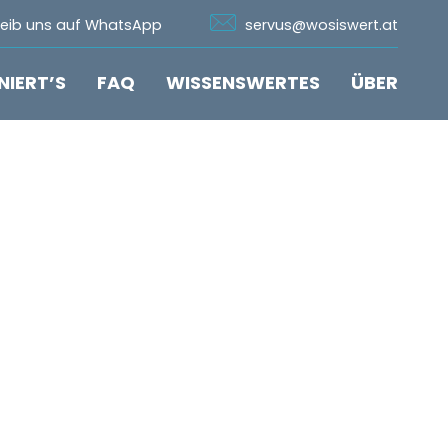
n Whatsapp
Icon Email
reib uns auf WhatsApp
servus@wosiswert.at
NIERT’S
FAQ
WISSENSWERTES
ÜBER