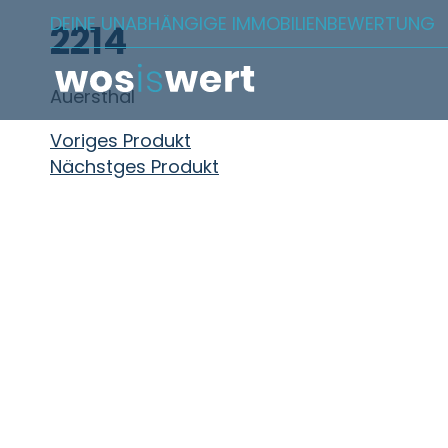
Zum Inhalt springen
DEINE UNABHÄNGIGE IMMOBILIENBEWERTUNG
2214
Auersthal
Beitragsnavigation
Voriges Produkt
Nächstges Produkt