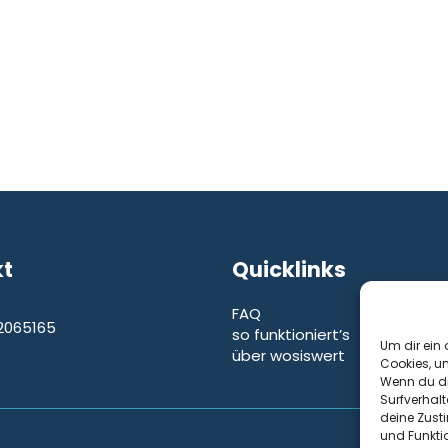
kt
Quicklinks
FAQ
2065165
so funktioniert’s
e
Um dir ein 
über wosiswert
Cookies, u
Wenn du di
Surfverhalt
deine Zust
und Funkti