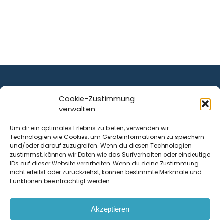
Cookie-Zustimmung
verwalten
ist ein Service von
Um dir ein optimales Erlebnis zu bieten, verwenden wir
Technologien wie Cookies, um Geräteinformationen zu speichern
Krenn Real GmbH
und/oder darauf zuzugreifen. Wenn du diesen Technologien
Tischlerstraße 12
zustimmst, können wir Daten wie das Surfverhalten oder eindeutige
4050
Traun
| Österreich
IDs auf dieser Website verarbeiten. Wenn du deine Zustimmung
nicht erteilst oder zurückziehst, können bestimmte Merkmale und
Funktionen beeinträchtigt werden.
Kontakt
Akzeptieren