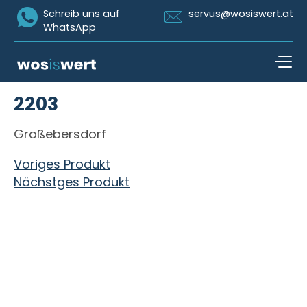
Icon Whatsapp
Icon Email
Schreib uns auf
servus@wosiswert.at
WhatsApp
Zum Inhalt springen
2203
open n
Großebersdorf
Beitragsnavigation
Voriges Produkt
Nächstges Produkt