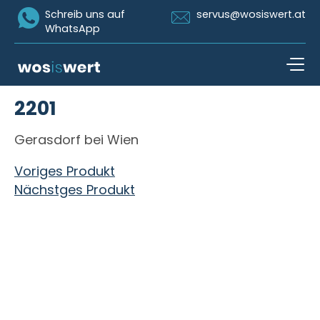
Icon Whatsapp
Icon Email
Schreib uns auf
servus@wosiswert.at
WhatsApp
Zum Inhalt springen
2201
open n
Gerasdorf bei Wien
Beitragsnavigation
Voriges Produkt
Nächstges Produkt