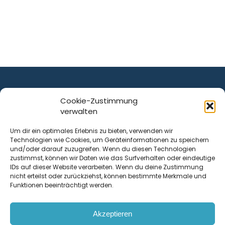
Cookie-Zustimmung
verwalten
ist ein Service von
Um dir ein optimales Erlebnis zu bieten, verwenden wir
Technologien wie Cookies, um Geräteinformationen zu speichern
Krenn Real GmbH
und/oder darauf zuzugreifen. Wenn du diesen Technologien
Tischlerstraße 12
zustimmst, können wir Daten wie das Surfverhalten oder eindeutige
4050
Traun
| Österreich
IDs auf dieser Website verarbeiten. Wenn du deine Zustimmung
nicht erteilst oder zurückziehst, können bestimmte Merkmale und
Funktionen beeinträchtigt werden.
Kontakt
Akzeptieren