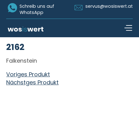
Icon Whatsapp
Icon Email
Schreib uns auf
servus@wosiswert.at
WhatsApp
Zum Inhalt springen
2162
open n
Falkenstein
Beitragsnavigation
Voriges Produkt
Nächstges Produkt