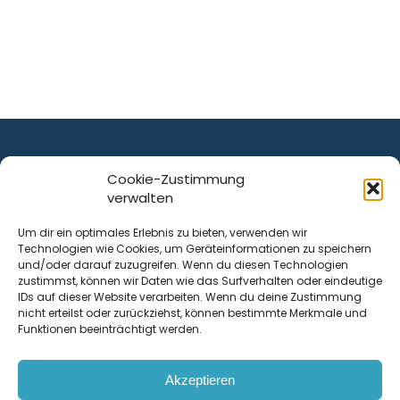
Cookie-Zustimmung
verwalten
ist ein Service von
Um dir ein optimales Erlebnis zu bieten, verwenden wir
Technologien wie Cookies, um Geräteinformationen zu speichern
Krenn Real GmbH
und/oder darauf zuzugreifen. Wenn du diesen Technologien
Tischlerstraße 12
zustimmst, können wir Daten wie das Surfverhalten oder eindeutige
4050
Traun
| Österreich
IDs auf dieser Website verarbeiten. Wenn du deine Zustimmung
nicht erteilst oder zurückziehst, können bestimmte Merkmale und
Funktionen beeinträchtigt werden.
Kontakt
Akzeptieren