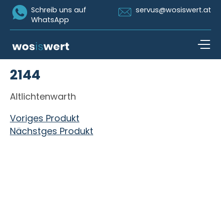
Icon Whatsapp
Icon Email
Schreib uns auf
servus@wosiswert.at
WhatsApp
Zum Inhalt springen
2144
open n
Altlichtenwarth
Beitragsnavigation
Voriges Produkt
Nächstges Produkt