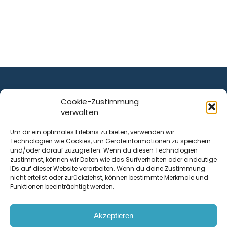
Cookie-Zustimmung
verwalten
ist ein Service von
Um dir ein optimales Erlebnis zu bieten, verwenden wir
Technologien wie Cookies, um Geräteinformationen zu speichern
Krenn Real GmbH
und/oder darauf zuzugreifen. Wenn du diesen Technologien
Tischlerstraße 12
zustimmst, können wir Daten wie das Surfverhalten oder eindeutige
4050
Traun
| Österreich
IDs auf dieser Website verarbeiten. Wenn du deine Zustimmung
nicht erteilst oder zurückziehst, können bestimmte Merkmale und
Funktionen beeinträchtigt werden.
Kontakt
Akzeptieren