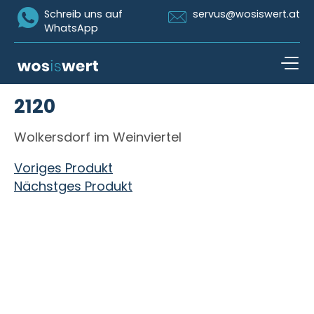
Icon Whatsapp
Icon Email
Schreib uns auf
servus@wosiswert.at
WhatsApp
Zum Inhalt springen
2120
open n
Wolkersdorf im Weinviertel
Beitragsnavigation
Voriges Produkt
Nächstges Produkt