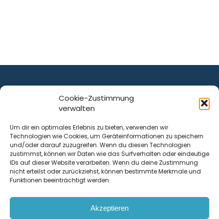
Cookie-Zustimmung
verwalten
ist ein Service von
Um dir ein optimales Erlebnis zu bieten, verwenden wir
Technologien wie Cookies, um Geräteinformationen zu speichern
Krenn Real GmbH
und/oder darauf zuzugreifen. Wenn du diesen Technologien
Tischlerstraße 12
zustimmst, können wir Daten wie das Surfverhalten oder eindeutige
4050
Traun
| Österreich
IDs auf dieser Website verarbeiten. Wenn du deine Zustimmung
nicht erteilst oder zurückziehst, können bestimmte Merkmale und
Funktionen beeinträchtigt werden.
Kontakt
Akzeptieren