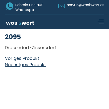
Icon Whatsapp
Icon Email
Schreib uns auf
servus@wosiswert.at
WhatsApp
Zum Inhalt springen
2095
open n
Drosendorf-Zissersdorf
Beitragsnavigation
Voriges Produkt
Nächstges Produkt