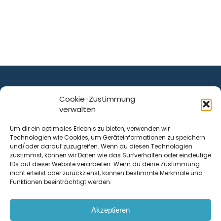
Cookie-Zustimmung
verwalten
ist ein Service von
Um dir ein optimales Erlebnis zu bieten, verwenden wir
Technologien wie Cookies, um Geräteinformationen zu speichern
Krenn Real GmbH
und/oder darauf zuzugreifen. Wenn du diesen Technologien
Tischlerstraße 12
zustimmst, können wir Daten wie das Surfverhalten oder eindeutige
4050
Traun
| Österreich
IDs auf dieser Website verarbeiten. Wenn du deine Zustimmung
nicht erteilst oder zurückziehst, können bestimmte Merkmale und
Funktionen beeinträchtigt werden.
Kontakt
Akzeptieren