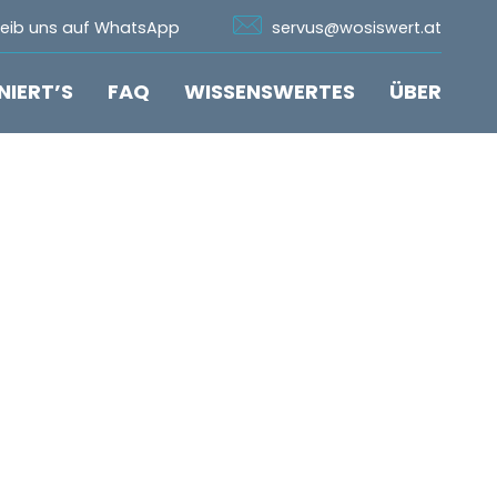
n Whatsapp
Icon Email
reib uns auf WhatsApp
servus@wosiswert.at
NIERT’S
FAQ
WISSENSWERTES
ÜBER