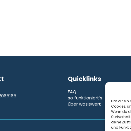
kt
Quicklinks
FAQ
2065165
so funktioniert’s
e
Um dir ein 
über wosiswert
Cookies, u
Wenn du di
Surfverhalt
deine Zust
und Funkti