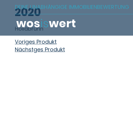
Zum Inhalt springen
DEINE UNABHÄNGIGE IMMOBILIENBEWERTUNG
2020
Hollabrunn
Beitragsnavigation
Voriges Produkt
Nächstges Produkt