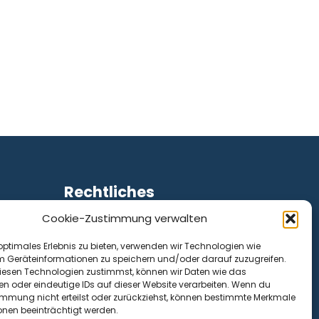
Rechtliches
Cookie-Zustimmung verwalten
Impressum
Datenschutz
optimales Erlebnis zu bieten, verwenden wir Technologien wie
Cookie-Richtlinie (EU)
m Geräteinformationen zu speichern und/oder darauf zuzugreifen.
esen Technologien zustimmst, können wir Daten wie das
en oder eindeutige IDs auf dieser Website verarbeiten. Wenn du
immung nicht erteilst oder zurückziehst, können bestimmte Merkmale
onen beeinträchtigt werden.