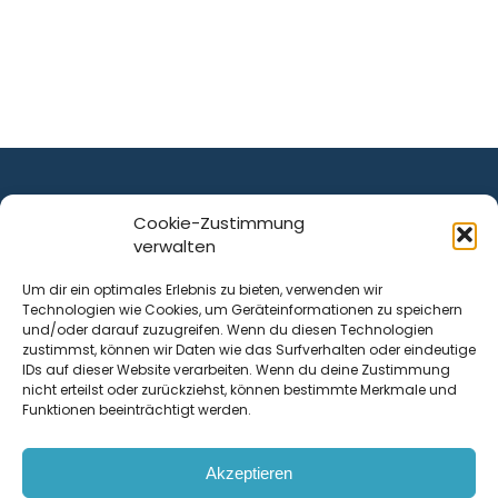
Cookie-Zustimmung
verwalten
ist ein Service von
Um dir ein optimales Erlebnis zu bieten, verwenden wir
Technologien wie Cookies, um Geräteinformationen zu speichern
Krenn Real GmbH
und/oder darauf zuzugreifen. Wenn du diesen Technologien
Tischlerstraße 12
zustimmst, können wir Daten wie das Surfverhalten oder eindeutige
4050
Traun
| Österreich
IDs auf dieser Website verarbeiten. Wenn du deine Zustimmung
nicht erteilst oder zurückziehst, können bestimmte Merkmale und
Funktionen beeinträchtigt werden.
Kontakt
Akzeptieren