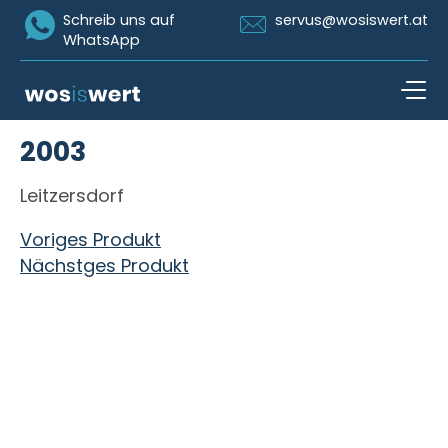
Icon Whatsapp
Icon Email
Schreib uns auf
servus@wosiswert.at
WhatsApp
Zum Inhalt springen
2003
open n
Leitzersdorf
Beitragsnavigation
Voriges Produkt
Nächstges Produkt