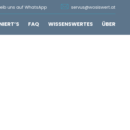
n Whatsapp
Icon Email
reib uns auf WhatsApp
servus@wosiswert.at
NIERT’S
FAQ
WISSENSWERTES
ÜBER