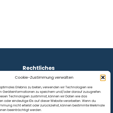
Rechtliches
Cookie-Zustimmung verwalten
Impressum
Datenschutz
optimales Erlebnis zu bieten, verwenden wir Technologien wie
Cookie-Richtlinie (EU)
m Geräteinformationen zu speichern und/oder darauf zuzugreifen.
esen Technologien zustimmst, können wir Daten wie das
en oder eindeutige IDs auf dieser Website verarbeiten. Wenn du
immung nicht erteilst oder zurückziehst, können bestimmte Merkmale
onen beeinträchtigt werden.