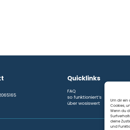
kt
Quicklinks
FAQ
2065165
so funktioniert’s
e
Um dir ein 
über wosiswert
Cookies, u
Wenn du di
Surfverhalt
deine Zust
und Funkti