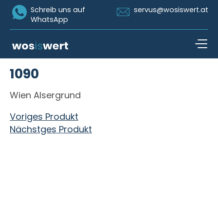
Icon Whatsapp
Icon Email
Schreib uns auf
servus@wosiswert.at
WhatsApp
Zum Inhalt springen
1090
open n
Wien Alsergrund
Beitragsnavigation
Voriges Produkt
Nächstges Produkt