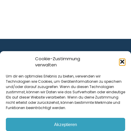
Cookie-Zustimmung
verwalten
ist ein Service von
Um dir ein optimales Erlebnis zu bieten, verwenden wir
Technologien wie Cookies, um Geräteinformationen zu speichern
Krenn Real GmbH
und/oder darauf zuzugreifen. Wenn du diesen Technologien
Tischlerstraße 12
zustimmst, können wir Daten wie das Surfverhalten oder eindeutige
4050
Traun
| Österreich
IDs auf dieser Website verarbeiten. Wenn du deine Zustimmung
nicht erteilst oder zurückziehst, können bestimmte Merkmale und
Funktionen beeinträchtigt werden.
Kontakt
Akzeptieren