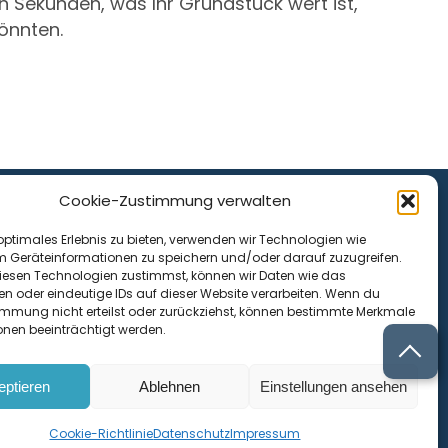
n Sekunden, was Ihr Grundstück wert ist,
könnten.
Cookie-Zustimmung verwalten
optimales Erlebnis zu bieten, verwenden wir Technologien wie
Rechtliches
m Geräteinformationen zu speichern und/oder darauf zuzugreifen.
esen Technologien zustimmst, können wir Daten wie das
Impressum
en oder eindeutige IDs auf dieser Website verarbeiten. Wenn du
Datenschutz
immung nicht erteilst oder zurückziehst, können bestimmte Merkmale
onen beeinträchtigt werden.
Cookie-Richtlinie (EU)
eptieren
Ablehnen
Einstellungen ansehen
Cookie-Richtlinie
Datenschutz
Impressum