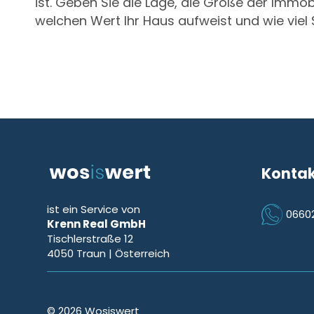
ist. Geben Sie die Lage, die Größe der Immob
welchen Wert Ihr Haus aufweist und wie vie
Konta
ist ein Service von
0660
Krenn Real GmbH
Icon Phon
Tischlerstraße 12
4050
Traun
| Österreich
© 2026 Wosiswert