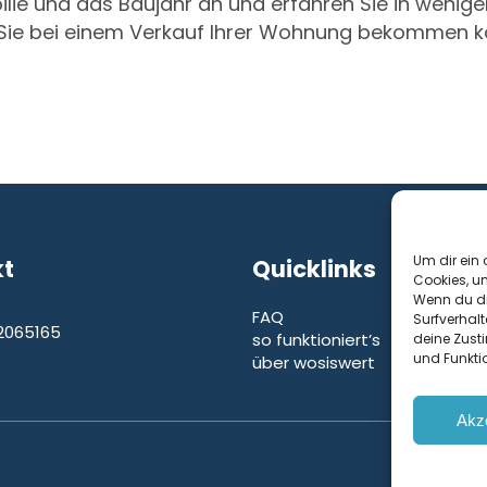
ilie und das Baujahr an und erfahren Sie in wenige
l Sie bei einem Verkauf Ihrer Wohnung bekommen 
Um dir ein 
kt
Quicklinks
Cookies, u
Wenn du di
FAQ
Surfverhalt
2065165
so funktioniert’s
deine Zust
e
und Funkti
über wosiswert
Akz