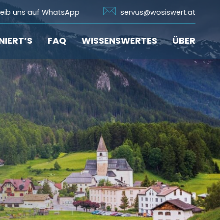
n Whatsapp
Icon Email
reib uns auf WhatsApp
servus@wosiswert.at
NIERT’S
FAQ
WISSENSWERTES
ÜBER