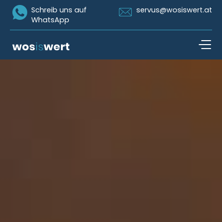
Icon Whatsapp
Icon Email
Schreib uns auf
servus@wosiswert.at
WhatsApp
Zum Inhalt springen
open n