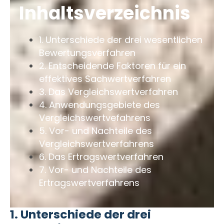
Inhaltsverzeichnis
1. Unterschiede der drei wesentlichen
Bewertungsverfahren
2. Entscheidende Faktoren für ein
effektives Sachwertverfahren
3. Das Vergleichswertverfahren
4. Anwendungsgebiete des
Vergleichswertvefahrens
5. Vor- und Nachteile des
Vergleichswertverfahrens
6. Das Ertragswertverfahren
7. Vor- und Nachteile des
Ertragswertverfahrens
1. Unterschiede der drei