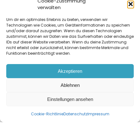
Cookie-Zustimmung
während Immobilien aus den 60er
verwalten
Jahren oft weniger geschätzt werden.
Um dir ein optimales Erlebnis zu bieten, verwenden wir
Der Erhaltungszustand der Bausubstanz
Technologien wie Cookies, um Geräteinformationen zu speichern
spielt ebenfalls eine große Rolle. Auch
und/oder darauf zuzugreifen. Wenn du diesen Technologien
zustimmst, können wir Daten wie das Surfverhalten oder eindeutige
kommt hier im Sachwertverfahren eine
IDs auf dieser Website verarbeiten. Wenn du deine Zustimmung
Abschreibung aufgrund des Alters mit in
nicht erteilst oder zurückziehst, können bestimmte Merkmale und
die Berechnung.
Funktionen beeinträchtigt werden.
Größe:
Die Größe einer Immobilie
bestimmt den verfügbaren Wohnraum.
Akzeptieren
Die Anzahl der Zimmer und deren Größe
Ablehnen
sowie die Verfügbarkeit von Terrassen
oder Gärten sind wichtige Überlegungen.
Einstellungen ansehen
Ein großes Grundstück kann den Wert
einer Immobilie ebenfalls erheblich
Cookie-Richtlinie
Datenschutz
Impressum
steigern.
Zustand:
Der Zustand der Immobilie ist
ein entscheidender Faktor. Eine frisch