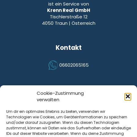
ist ein Service von
Krenn Real GmbH
Tischlerstraße 12
4050
Traun
| Österreich
Kontakt
06602065165
Icon Phone
Cookie-Zustimmung
verwalten
Quicklinks
Um dir ein optimales Erlebnis zu bieten, verwenden wir
FAQ
Technologien wie Cookies, um Geräteinformationen zu speichern
so funktioniert’s
und/oder darauf zuzugreifen. Wenn du diesen Technologien
über wosiswert
zustimmst, können wir Daten wie das Surfverhalten oder eindeutige
IDs auf dieser Website verarbeiten. Wenn du deine Zustimmung