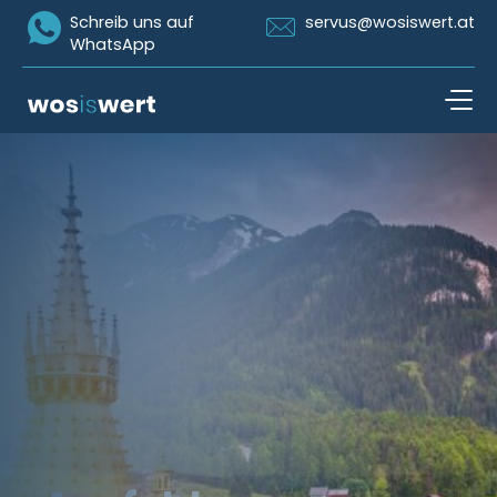
Icon Whatsapp
Icon Email
Schreib uns auf
servus@wosiswert.at
WhatsApp
Zum Inhalt springen
open n